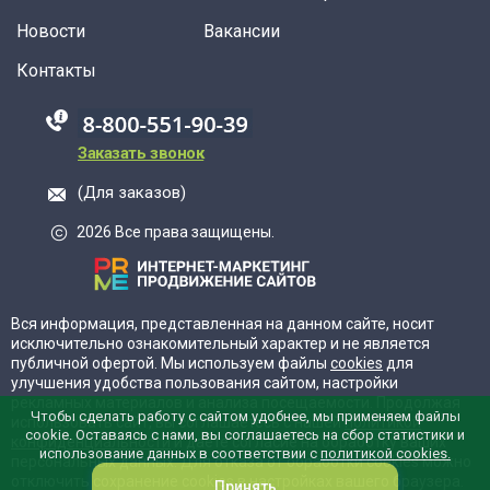
Новости
Вакансии
Контакты
88005555550
Заказать звонок
(Для заказов)
2026 Все права защищены.
Вся информация, представленная на данном сайте, носит
исключительно ознакомительный характер и не является
публичной офертой. Мы используем файлы
cookies
для
улучшения удобства пользования сайтом, настройки
рекламных материалов и анализа посещаемости. Продолжая
Чтобы сделать работу с сайтом удобнее, мы применяем файлы
использовать сайт, вы соглашаетесь с нашей
политикой
cookie. Оставаясь с нами, вы соглашаетесь на сбор статистики и
конфиденциальности
и даёте согласие на обработку ваших
использование данных в соответствии с
политикой cookies.
персональных данных. Для отказа от обработки cookies можно
отключить сохранение cookies в настройках вашего браузера.
Принять