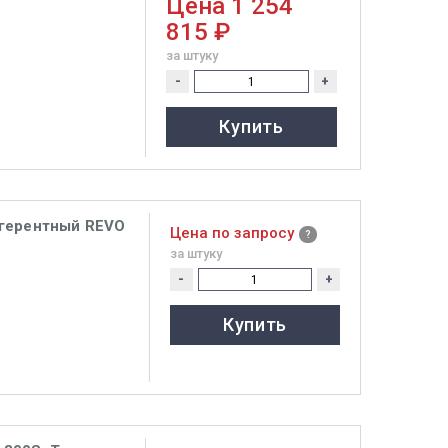
Цена
1 254
815 ₽
за штуку
-
+
Купить
огерентный REVO
Цена по запросу
за штуку
-
+
Купить