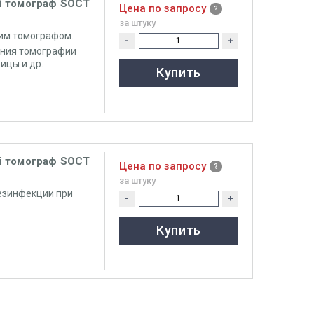
й томограф SOCT
Цена по запросу
за штуку
им томографом.
-
+
ения томографии
вицы и др.
Купить
й томограф SOCT
Цена по запросу
за штуку
езинфекции при
-
+
Купить