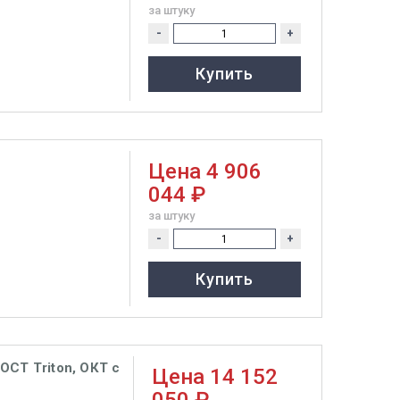
за штуку
-
+
Купить
Цена
4 906
044 ₽
за штуку
-
+
Купить
OCT Triton, ОКТ с
Цена
14 152