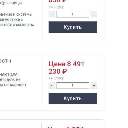
050 ₽
 (роговицы,
за штуку
ование и системы
-
+
иагностике и
ды найти можно на
Купить
OCT-1
Цена
8 491
230 ₽
няют для
за штуку
етодом, не
ер направляет
-
+
Купить