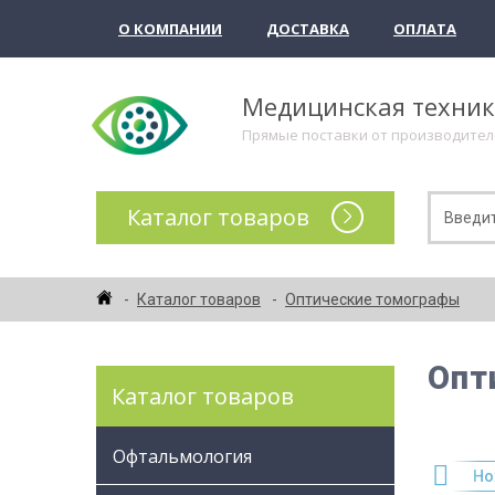
О КОМПАНИИ
ДОСТАВКА
ОПЛАТА
Медицинская техни
Прямые поставки от производите
Каталог товаров
Каталог товаров
Оптические томографы
Опт
Каталог товаров
Офтальмология
рматоскопы
Инструменты (щипцы)
Ножницы