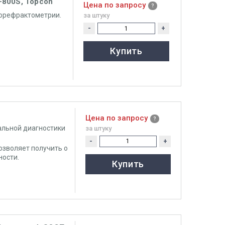
800S, Topcon
Цена по запросу
орефрактометрии.
за штуку
-
+
Купить
Цена по запросу
льной диагностики
за штуку
-
+
озволяет получить о
ности.
Купить