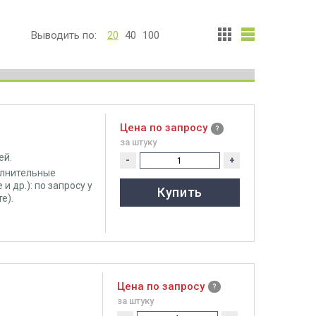
Выводить по:
20
40
100
Цена по запросу
за штуку
ей.
-
+
олнительные
 др.): по запросу у
Купить
е).
Цена по запросу
за штуку