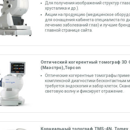
Для получения изображений структур глаза
хрусталика и др.).
Акции на продукцию (медицинское оборуд
для оснащения кабинета специалиста по д
лечению заболеваний глаз) и лучшие брен
главной странице сайта.
Оптический когерентный томограф 3D 
(Маэстро),Topcon
Оптические когерентные томографы приме
комплексной диагностики бесконтактным м
требуется эндоскопия и забор клеток. Скан
световую волну и фиксирует отражение.
Корнеальный топограф TMS-4N, Tomey