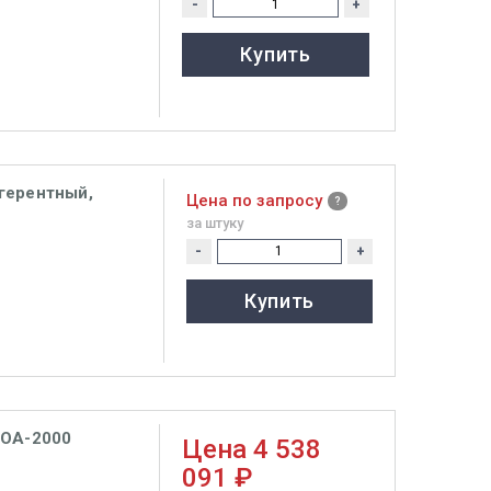
-
+
Купить
герентный,
Цена по запросу
за штуку
-
+
Купить
 OA-2000
Цена
4 538
091 ₽