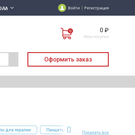
ОДА
Войти
Регистрация
0 ₽
Мои покупки
Оформить заказ
пии
Пинцеты
Отоскопы
ЛОР-кресла
Показать все