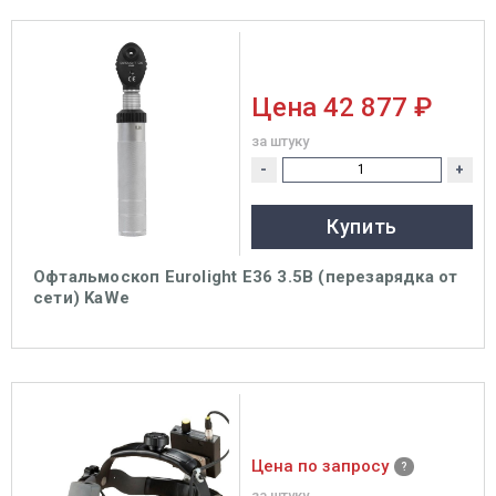
Цена
42 877 ₽
за штуку
-
+
Купить
Офтальмоскоп Eurolight Е36 3.5В (перезарядка от
сети) KaWe
Цена по запросу
за штуку