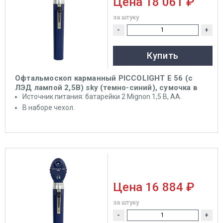
Цена
18 061 ₽
за штуку
-
+
Купить
Офтальмоскоп карманный PICCOLIGHT E 56 (с
ЛЭД лампой 2,5В) sky (темно-синий), сумочка в
комплекте, KaWe
Источник питания: батарейки 2 Mignon 1,5 B, AA.
В наборе чехол.
Цена
16 884 ₽
за штуку
-
+