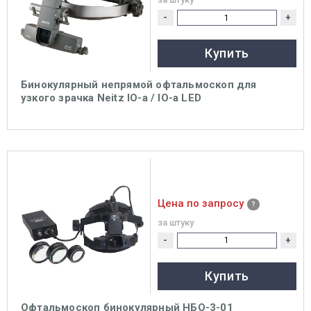
-
+
Купить
Бинокулярный непрямой офтальмоскоп для
узкого зрачка Neitz IO-a / IO-a LED
Цена по запросу
за штуку
-
+
Купить
Офтальмоскоп бинокулярный НБО-3-01