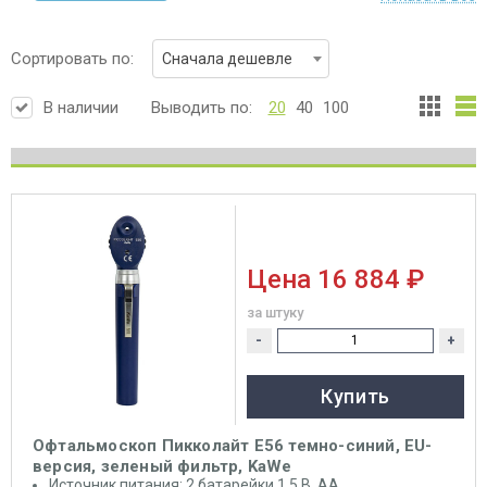
Сортировать по:
Сначала дешевле
В наличии
Выводить по:
20
40
100
Цена
16 884 ₽
за штуку
-
+
Купить
Офтальмоскоп Пикколайт E56 темно-синий, EU-
версия, зеленый фильтр, KaWe
Источник питания: 2 батарейки 1.5 В, АА.