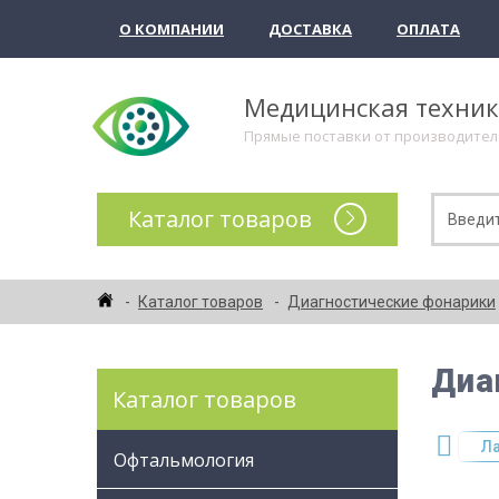
О КОМПАНИИ
ДОСТАВКА
ОПЛАТА
Медицинская техни
Прямые поставки от производите
Каталог товаров
Каталог товаров
Диагностические фонарики
Диа
Каталог товаров
ы для физиотерапии
Терапевтические аппараты
Ла
Офтальмология