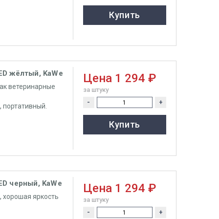
Купить
ED жёлтый, KaWe
Цена
1 294 ₽
как ветеринарные
за штуку
-
+
, портативный.
Купить
ED черный, KaWe
Цена
1 294 ₽
, хорошая яркость
за штуку
-
+