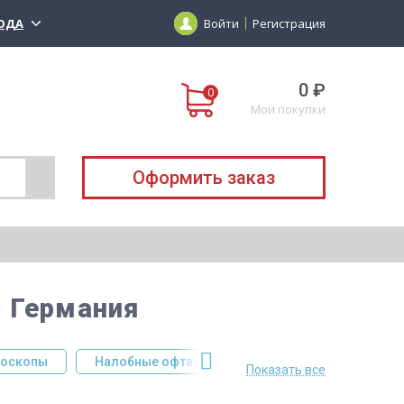
ОДА
Войти
Регистрация
0 ₽
Мои покупки
Оформить заказ
, Германия
оскопы
Налобные офтальмоскопы
Камертоны
Показать все