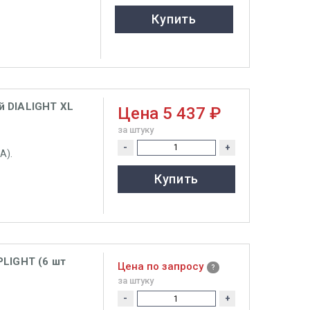
Купить
й DIALIGHT XL
Цена
5 437 ₽
за штуку
-
+
А).
Купить
PLIGHT (6 шт
Цена по запросу
за штуку
-
+