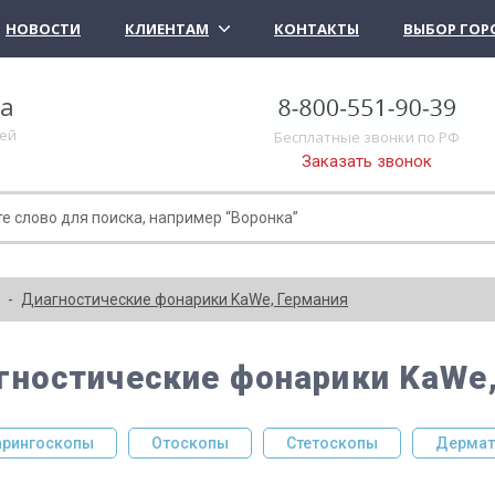
НОВОСТИ
КЛИЕНТАМ
КОНТАКТЫ
ВЫБОР ГОР
ка
лей
Бесплатные звонки по РФ
Заказать звонок
Диагностические фонарики KaWe, Германия
гностические фонарики KaWe
рингоскопы
Отоскопы
Стетоскопы
Дермат