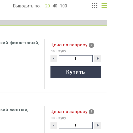
Выводить по:
20
40
100
ский фиолетовый,
Цена по запросу
за штуку
-
+
Купить
кий желтый,
Цена по запросу
за штуку
-
+