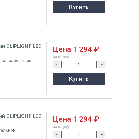
Купить
ий CLIPLIGHT LED
Цена
1 294 ₽
за штуку
етов различных
-
+
Купить
ий CLIPLIGHT LED
Цена
1 294 ₽
за штуку
уальной
-
+