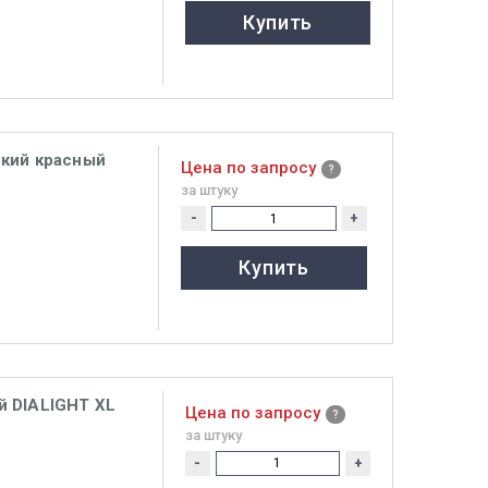
Купить
ский красный
Цена по запросу
за штуку
-
+
Купить
й DIALIGHT XL
Цена по запросу
за штуку
-
+