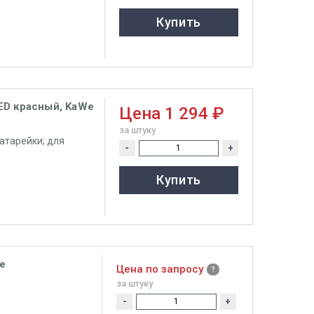
Купить
ED красный, KaWe
Цена
1 294 ₽
за штуку
атарейки; для
-
+
Купить
e
Цена по запросу
за штуку
-
+