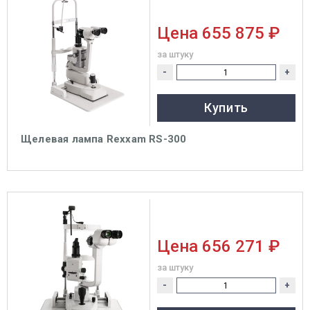
Цена
655 875 ₽
за штуку
-
+
Купить
Щелевая лампа Rexxam RS-300
Цена
656 271 ₽
за штуку
-
+