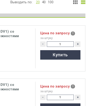
Выводить по:
20
40
100
DV1) со
Цена по запросу
ежностями
за штуку
-
+
Купить
DV1) со
Цена по запросу
ежностями
за штуку
-
+