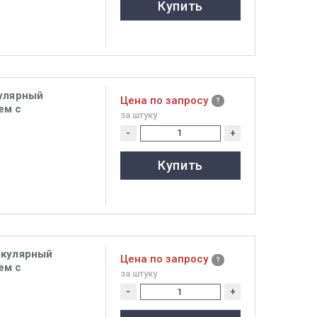
Купить
кулярный
Цена по запросу
ем с
за штуку
UGGED на шлеме,
-
+
Купить
окулярный
Цена по запросу
ем с
за штуку
-
+