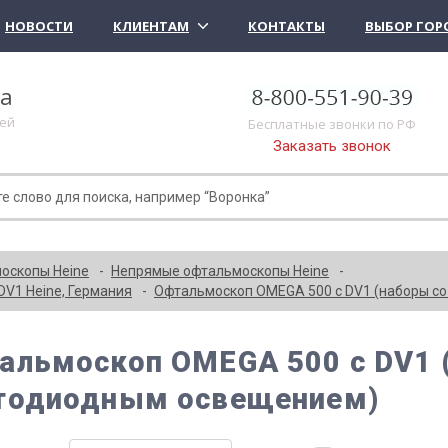
НОВОСТИ
КЛИЕНТАМ
КОНТАКТЫ
ВЫБОР ГОР
ка
лей
Бесплатные звонки по РФ
Заказать звонок
оскопы Heine
Непрямые офтальмоскопы Heine
V1 Heine, Германия
Офтальмоскоп OMEGA 500 с DV1 (наборы с
альмоскоп OMEGA 500 с DV1 
тодиодным освещением)