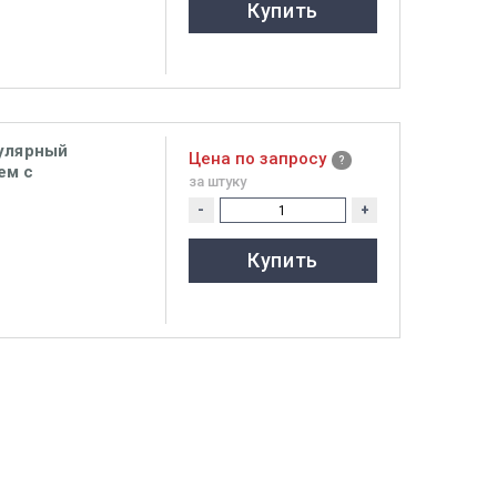
Купить
кулярный
Цена по запросу
ем с
за штуку
ятор, Heine
-
+
Купить