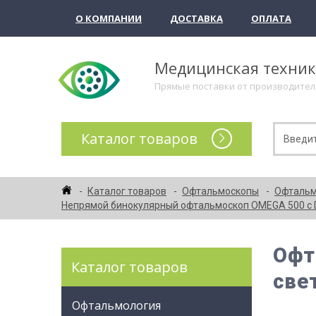
О КОМПАНИИ
ДОСТАВКА
ОПЛАТА
Медицинская техни
Прямые поставки от производите
Каталог товаров
Каталог товаров
Офтальмоскопы
Офтальм
Непрямой бинокулярный офтальмоскоп OMEGA 500 с D
Офт
Каталог товаров
све
Офтальмология