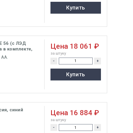
Купить
 56 (с ЛЭД
Цена
18 061 ₽
а в комплекте,
за штуку
 AA.
-
+
Купить
сия, синий
Цена
16 884 ₽
за штуку
-
+