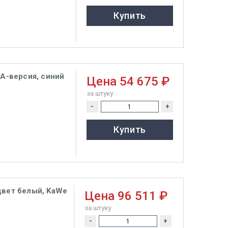
Купить
SA-версия, синий
Цена
54 675 ₽
за штуку
-
+
Купить
цвет белый, KaWe
Цена
96 511 ₽
за штуку
-
+