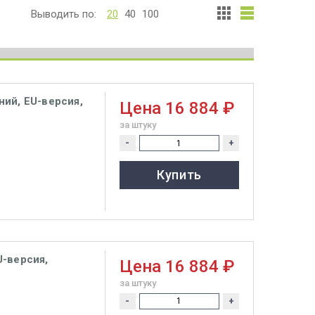
Выводить по:
20
40
100
ий, EU-версия,
Цена
16 884 ₽
за штуку
-
+
Купить
U-версия,
Цена
16 884 ₽
за штуку
-
+