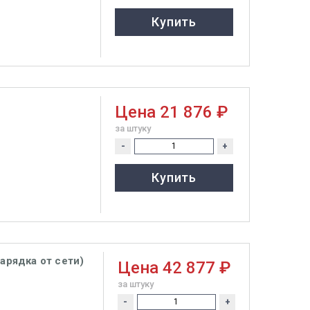
Купить
Цена
21 876 ₽
за штуку
-
+
Купить
арядка от сети)
Цена
42 877 ₽
за штуку
-
+