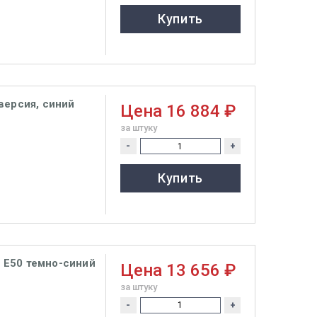
Купить
версия, синий
Цена
16 884 ₽
за штуку
-
+
Купить
 Е50 темно-синий
Цена
13 656 ₽
за штуку
-
+