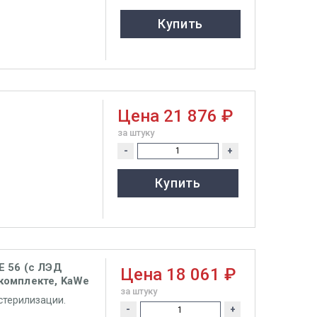
Купить
Цена
21 876 ₽
за штуку
-
+
Купить
 56 (с ЛЭД
Цена
18 061 ₽
 комплекте, KaWe
за штуку
стерилизации.
-
+