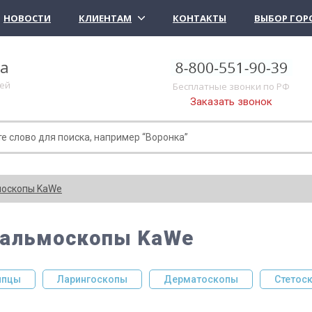
НОВОСТИ
КЛИЕНТАМ
КОНТАКТЫ
ВЫБОР ГОР
ка
лей
Бесплатные звонки по РФ
Заказать звонок
оскопы KaWe
альмоскопы KaWe
пцы
Ларингоскопы
Дерматоскопы
Стетос