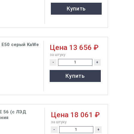
Купить
 Е50 серый KaWe
Цена
13 656 ₽
за штуку
-
+
Купить
 56 (с ЛЭД
Цена
18 061 ₽
ания
за штуку
-
+