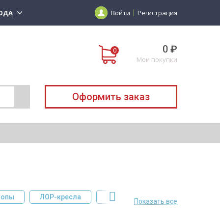
ОДА
Войти
Регистрация
0 ₽
Мои покупки
Оформить заказ
копы
ЛОР-кресла
Пинцеты
Эндоскопы
Показать все