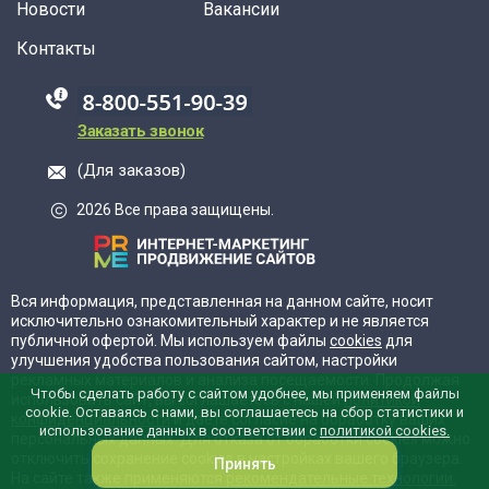
Новости
Вакансии
Контакты
88005555550
Заказать звонок
(Для заказов)
2026 Все права защищены.
Вся информация, представленная на данном сайте, носит
исключительно ознакомительный характер и не является
публичной офертой. Мы используем файлы
cookies
для
улучшения удобства пользования сайтом, настройки
рекламных материалов и анализа посещаемости. Продолжая
Чтобы сделать работу с сайтом удобнее, мы применяем файлы
использовать сайт, вы соглашаетесь с нашей
политикой
cookie. Оставаясь с нами, вы соглашаетесь на сбор статистики и
конфиденциальности
и даёте согласие на обработку ваших
использование данных в соответствии с
политикой cookies.
персональных данных. Для отказа от обработки cookies можно
отключить сохранение cookies в настройках вашего браузера.
Принять
На сайте также применяются
рекомендательные технологии.