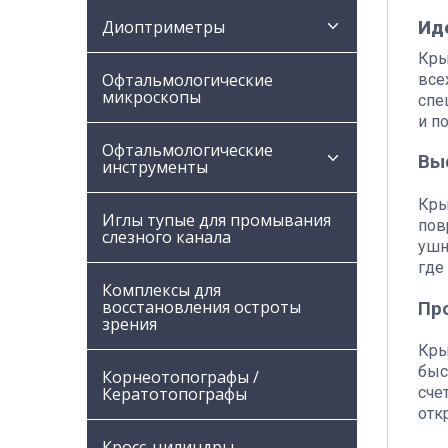
Диоптриметры
Иде
Кры
Офтальмологические
все
микроскопы
спе
и п
Офтальмологические
Вы
инструменты
Кры
Иглы тупые для промывания
пов
слезного канала
ушн
где
Комплексы для
восстановления остроты
Пр
зрения
Кры
быс
Корнеотопографы /
Кератотопографы
сче
отк
Кросс-цилиндры