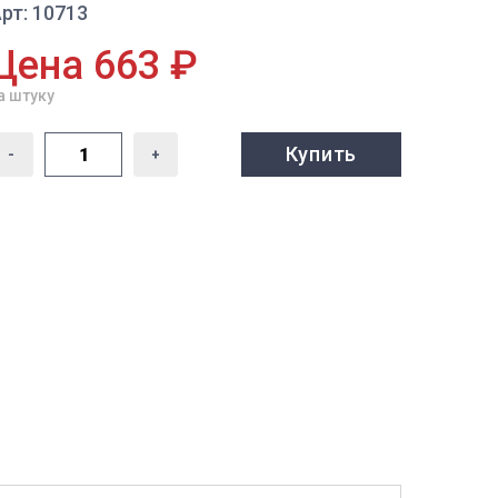
рт: 10713
Цена 663 ₽
а штуку
Купить
-
+