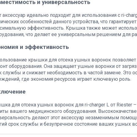
вместимость и универсальность
т аксессуар идеально подходит для использования с ri-charge
нических особенностей данного устройства, что гарантиру
симальную эффективность. Крышка также может использ
рудования, что делает ее универсальным решением для р
ономия и эффективность
ользование крышки для отсека ушных воронок позволяет з
онт оборудования. Она защищает ушные воронки от загряз
к службы и снижает необходимость в частой замене. Это 
еждений, где экономия ресурсов играет ключевую роль.
ключение
шка для отсека ушных воронок для ri-charger L от Riester
иты вашего медицинского оборудования. Высококачествен
версальность делают этот аксессуар незаменимым помощ
гий срок службы и безупречное состояние ваших ушных в