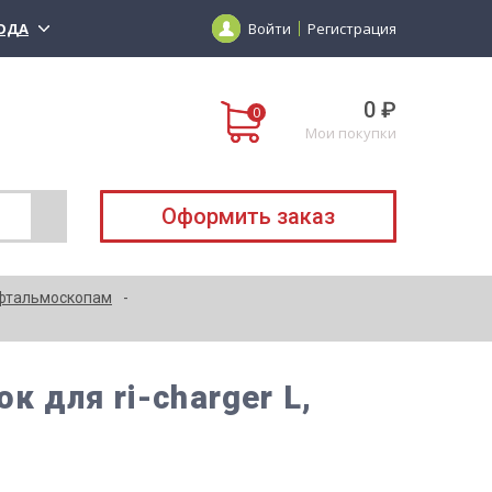
ОДА
Войти
Регистрация
0 ₽
Мои покупки
Оформить заказ
фтальмоскопам
 для ri-charger L,