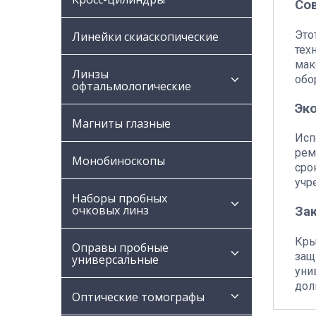
Со
Это
Линейки скиаскопические
тех
мак
Линзы
обо
офтальмологические
Эк
Магниты глазные
Исп
рем
Монобиноскопы
сро
учр
Наборы пробных
очковых линз
За
Кры
Оправы пробные
защ
универсальные
уни
дол
Оптические томографы