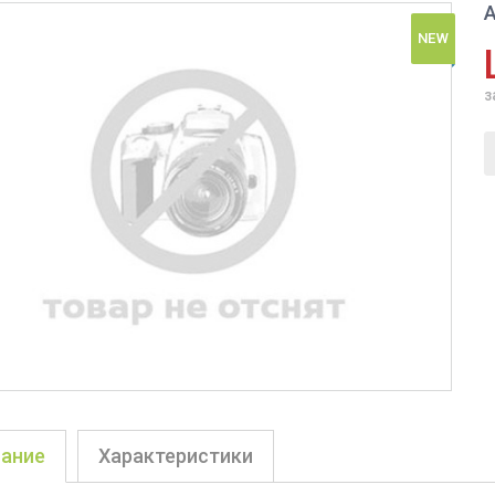
А
NEW
з
ание
Характеристики