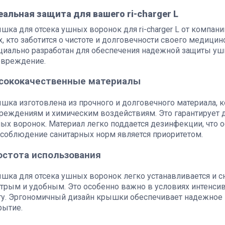
альная защита для вашего ri-charger L
шка для отсека ушных воронок для ri-charger L от компани
х, кто заботится о чистоте и долговечности своего медицин
циально разработан для обеспечения надежной защиты уш
овреждение.
сококачественные материалы
шка изготовлена из прочного и долговечного материала, 
реждениям и химическим воздействиям. Это гарантирует 
ых воронок. Материал легко поддается дезинфекции, что 
 соблюдение санитарных норм является приоритетом.
остота использования
шка для отсека ушных воронок легко устанавливается и сн
трым и удобным. Это особенно важно в условиях интенсив
ту. Эргономичный дизайн крышки обеспечивает надежное 
рытие.