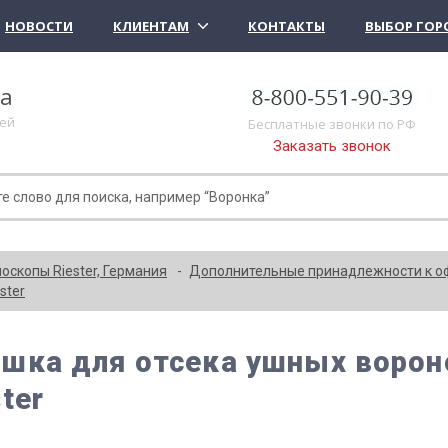
НОВОСТИ
КЛИЕНТАМ
КОНТАКТЫ
ВЫБОР ГОР
ка
лей
Бесплатные звонки по РФ
Заказать звонок
скопы Riester, Германия
Дополнительные принадлежности к о
ster
шка для отсека ушных воронок
ter