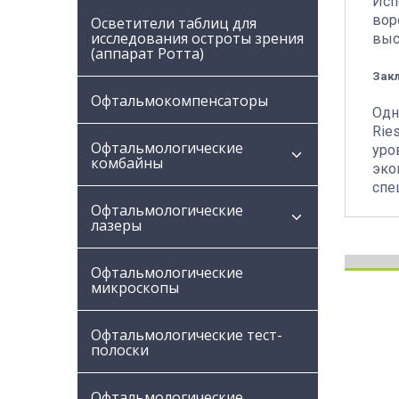
Исп
вор
Осветители таблиц для
исследования остроты зрения
выс
(аппарат Ротта)
Зак
Офтальмокомпенсаторы
Одн
Rie
Офтальмологические
уро
комбайны
эко
спе
Офтальмологические
лазеры
Офтальмологические
микроскопы
Офтальмологические тест-
полоски
Офтальмологические