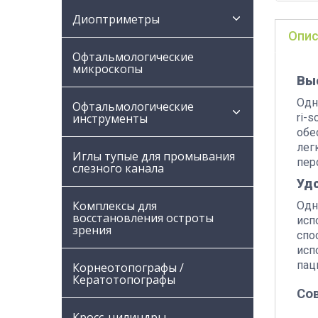
Диоптриметры
Опис
Офтальмологические
микроскопы
Вы
Одн
Офтальмологические
ri-
инструменты
обе
лег
Иглы тупые для промывания
пер
слезного канала
Удо
Комплексы для
Одн
восстановления остроты
исп
зрения
спо
исп
пац
Корнеотопографы /
Кератотопографы
Сов
Кросс-цилиндры