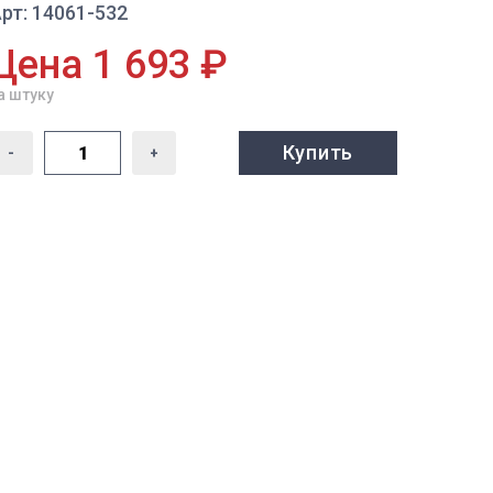
рт: 14061-532
Цена 1 693 ₽
а штуку
Купить
-
+