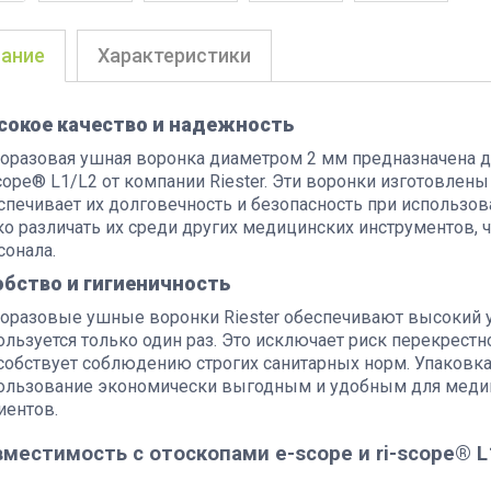
ание
Характеристики
сокое качество и надежность
оразовая ушная воронка диаметром 2 мм предназначена дл
scope® L1/L2 от компании Riester. Эти воронки изготовлены
спечивает их долговечность и безопасность при использо
ко различать их среди других медицинских инструментов, 
сонала.
бство и гигиеничность
оразовые ушные воронки Riester обеспечивают высокий у
ользуется только один раз. Это исключает риск перекрест
собствует соблюдению строгих санитарных норм. Упаковка 
ользование экономически выгодным и удобным для меди
иентов.
местимость с отоскопами e-scope и ri-scope® L