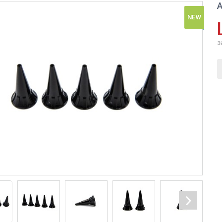
А
NEW
з