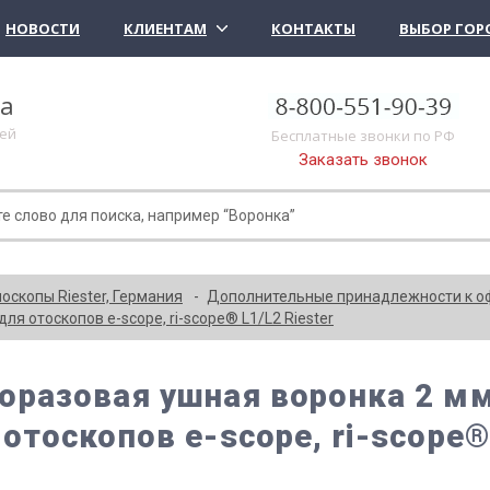
НОВОСТИ
КЛИЕНТАМ
КОНТАКТЫ
ВЫБОР ГОР
ка
лей
Бесплатные звонки по РФ
Заказать звонок
скопы Riester, Германия
Дополнительные принадлежности к о
ля отоскопов e-scope, ri-scope® L1/L2 Riester
оразовая ушная воронка 2 мм,
 отоскопов e-scope, ri-scope®