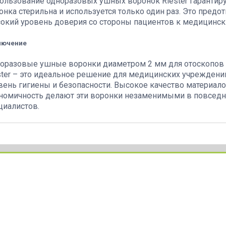
ользование одноразовых ушных воронок Riester гарантируе
онка стерильна и используется только один раз. Это пред
окий уровень доверия со стороны пациентов к медицинск
лючение
оразовые ушные воронки диаметром 2 мм для отоскопов e-
ster – это идеальное решение для медицинских учреждени
вень гигиены и безопасности. Высокое качество материало
номичность делают эти воронки незаменимыми в повседн
циалистов.