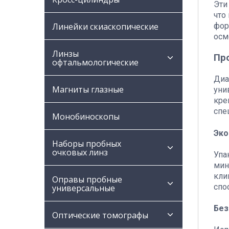
Эти
что
фор
Линейки скиаскопические
осм
Линзы
Пр
офтальмологические
Диа
Магниты глазные
уни
кре
спе
Монобиноскопы
Эко
Наборы пробных
очковых линз
Упа
мин
кли
Оправы пробные
спо
универсальные
Без
Оптические томографы