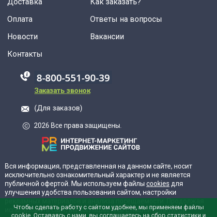
Доставка
Как заказать?
Оплата
Ответы на вопросы
Новости
Вакансии
Контакты
88005555550
Заказать звонок
(Для заказов)
2026 Все права защищены.
Вся информация, представленная на данном сайте, носит
исключительно ознакомительный характер и не является
публичной офертой. Мы используем файлы
cookies
для
улучшения удобства пользования сайтом, настройки
рекламных материалов и анализа посещаемости. Продолжая
Чтобы сделать работу с сайтом удобнее, мы применяем файлы
использовать сайт, вы соглашаетесь с нашей
политикой
cookie. Оставаясь с нами, вы соглашаетесь на сбор статистики и