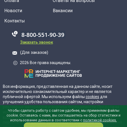
Оплата
Ответы на вопросы
Новости
Вакансии
Контакты
88005555550
Заказать звонок
(Для заказов)
2026 Все права защищены.
Вся информация, представленная на данном сайте, носит
исключительно ознакомительный характер и не является
публичной офертой. Мы используем файлы
cookies
для
улучшения удобства пользования сайтом, настройки
рекламных материалов и анализа посещаемости. Продолжая
Чтобы сделать работу с сайтом удобнее, мы применяем файлы
использовать сайт, вы соглашаетесь с нашей
политикой
cookie. Оставаясь с нами, вы соглашаетесь на сбор статистики и
конфиденциальности
и даёте согласие на обработку ваших
использование данных в соответствии с
политикой cookies.
персональных данных. Для отказа от обработки cookies можно