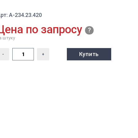
рт: А-234.23.420
Цена по запросу
а штуку
Купить
-
+