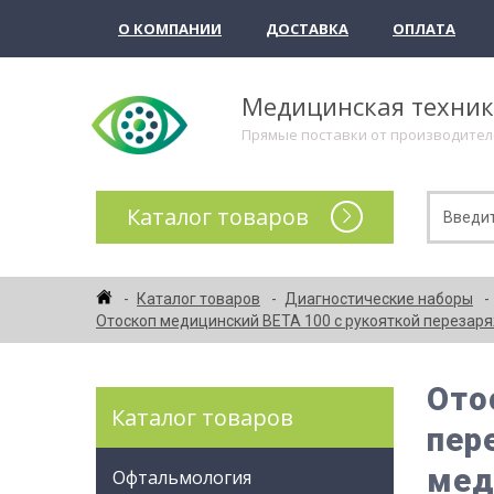
О КОМПАНИИ
ДОСТАВКА
ОПЛАТА
Медицинская техни
Прямые поставки от производите
Каталог товаров
Каталог товаров
Диагностические наборы
Отоскоп медицинский BETA 100 с рукояткой перезаря
Ото
Каталог товаров
пер
мед
Офтальмология