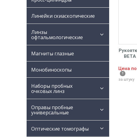
Линейки скиаскопические
Линзы
офтальмологические
Рукоят
Магниты глазные
BETA 
Цена по
Монобиноскопы
за штуку
Наборы пробных
очковых линз
Оправы пробные
универсальные
Оптические томографы