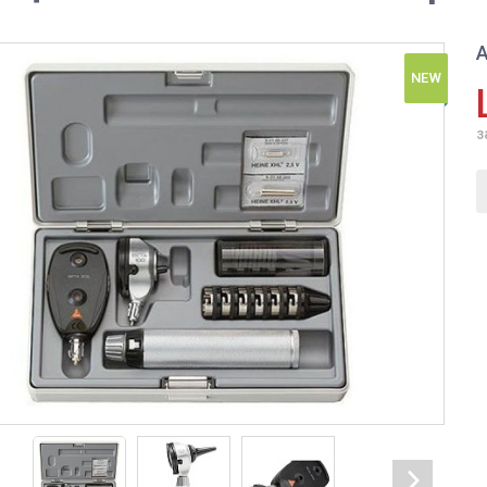
А
NEW
з