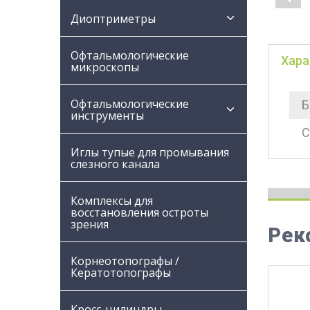
Диоптриметры
Офтальмологические
Хара
микроскопы
Офтальмологические
Б
инструменты
С
Иглы тупые для промывания
слезного канала
Комплексы для
восстановления остроты
зрения
Рек
Корнеотопографы /
Кератотопографы
Кросс-цилиндры