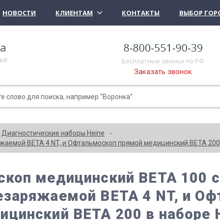
НОВОСТИ
КЛИЕНТАМ
КОНТАКТЫ
ВЫБОР ГОР
ка
лей
Бесплатные звонки по РФ
Заказать звонок
Диагностические наборы Heine
жаемой BETA 4 NT, и Офтальмоскоп прямой медицинский BETA 200 
скоп медицинский BETA 100 с
езаряжаемой BETA 4 NT, и О
ицинский BETA 200 в наборе 