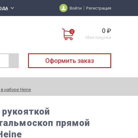
ОДА
Войти
Регистрация
0 ₽
Мои покупки
Оформить заказ
в наборе Heine
 рукояткой
фтальмоскоп прямой
Heine