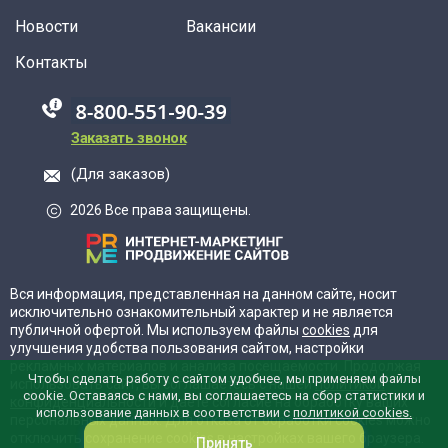
Новости
Вакансии
Контакты
88005555550
Заказать звонок
(Для заказов)
2026 Все права защищены.
Вся информация, представленная на данном сайте, носит
исключительно ознакомительный характер и не является
публичной офертой. Мы используем файлы
cookies
для
улучшения удобства пользования сайтом, настройки
рекламных материалов и анализа посещаемости. Продолжая
Чтобы сделать работу с сайтом удобнее, мы применяем файлы
использовать сайт, вы соглашаетесь с нашей
политикой
cookie. Оставаясь с нами, вы соглашаетесь на сбор статистики и
конфиденциальности
и даёте согласие на обработку ваших
использование данных в соответствии с
политикой cookies.
персональных данных. Для отказа от обработки cookies можно
отключить сохранение cookies в настройках вашего браузера.
Принять