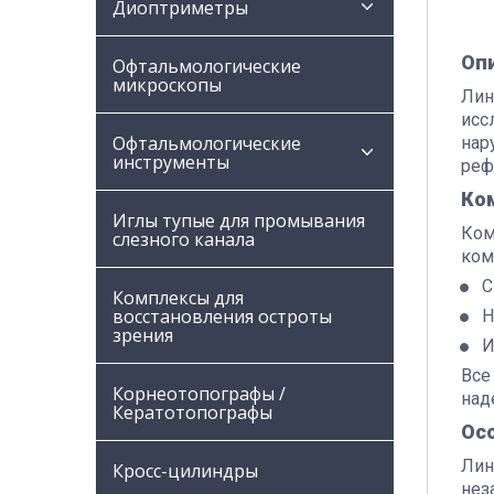
Диоптриметры
Оп
Офтальмологические
микроскопы
Лин
исс
Офтальмологические
нар
инструменты
реф
Ко
Иглы тупые для промывания
Ком
слезного канала
ком
С
Комплексы для
восстановления остроты
Н
зрения
И
Все
Корнеотопографы /
над
Кератотопографы
Ос
Лин
Кросс-цилиндры
нез