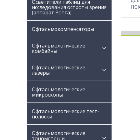
дол
Осветители таблиц для
исследования остроты зрения
ЛСК
(аппарат Ротта)
Офтальмокомпенсаторы
Офтальмологические
комбайны
Офтальмологические
лазеры
Офтальмологические
микроскопы
Офтальмологические тест-
полоски
Офтальмологические
тонометры и