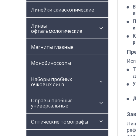
В
Линейки скиаскопические
и
П
Линзы
и
офтальмологические
К
р
Магниты глазные
Пр
Исп
Монобиноскопы
Т
д
Наборы пробных
У
очковых линз
Д
Оправы пробные
универсальные
За
Оптические томографы
Лин
реф