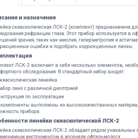
исание и назначение
ейка скиаскопическая ЛСК-2 (комплект) предназначена дл
ледования рефракции глаза. Этот прибор используется в о
ушений зрения, таких как миопия, гиперметропия и астигм
ракционные ошибки и подобрать коррекционные линзы.
мплектация
плект ЛСК-2 включает в себя несколько элементов, необ
фортного обследования. В стандартный набор входят:
киаскопическая линейка
абор линз с различной диоптрией
нструкция по эксплуатации
 компоненты выполнены из высококачественных материало
ежность прибора.
обенности линейки скиаскопической ЛСК-2
ейка скиаскопическая ЛСК-2 обладает рядом уникальных х
аменимым инструментом в арсенале офтальмолога: