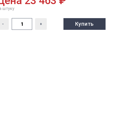
Цена 23 463 ₽
а штуку
Купить
-
+