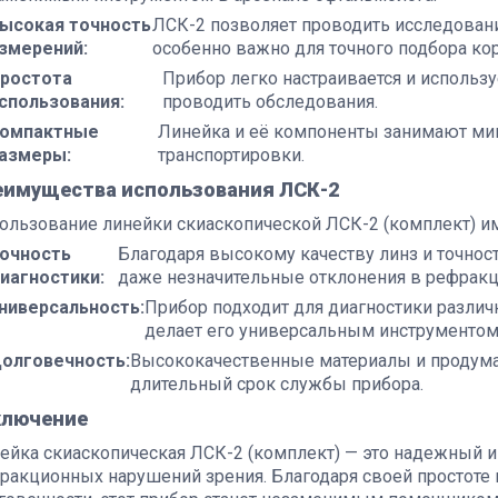
ысокая точность
ЛСК-2 позволяет проводить исследован
змерений:
особенно важно для точного подбора ко
ростота
Прибор легко настраивается и использу
спользования:
проводить обследования.
омпактные
Линейка и её компоненты занимают мин
азмеры:
транспортировки.
еимущества использования ЛСК-2
ользование линейки скиаскопической ЛСК-2 (комплект) и
очность
Благодаря высокому качеству линз и точнос
иагностики:
даже незначительные отклонения в рефракци
ниверсальность:
Прибор подходит для диагностики разли
делает его универсальным инструментом
олговечность:
Высококачественные материалы и продума
длительный срок службы прибора.
ключение
ейка скиаскопическая ЛСК-2 (комплект) — это надежный и
ракционных нарушений зрения. Благодаря своей простоте 