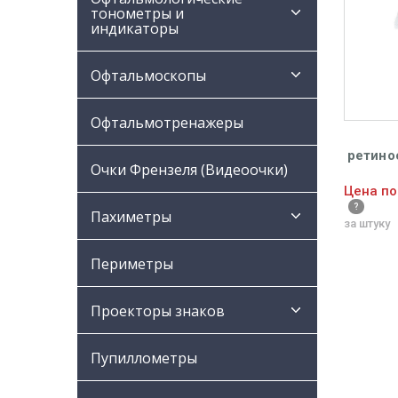
тонометры и
индикаторы
Офтальмоскопы
Офтальмотренажеры
ретино
Очки Френзеля (Видеоочки)
200 
Цена по
Пахиметры
за штуку
Периметры
Проекторы знаков
Пупиллометры