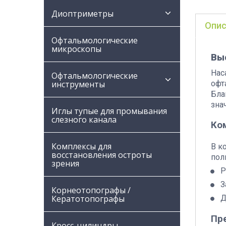
Диоптриметры
Опис
Офтальмологические
микроскопы
Выс
Нас
Офтальмологические
офт
инструменты
Бла
зна
Иглы тупые для промывания
слезного канала
Ко
Комплексы для
В к
восстановления остроты
пол
зрения
Р
З
Корнеотопографы /
Д
Кератотопографы
Пр
Кросс-цилиндры