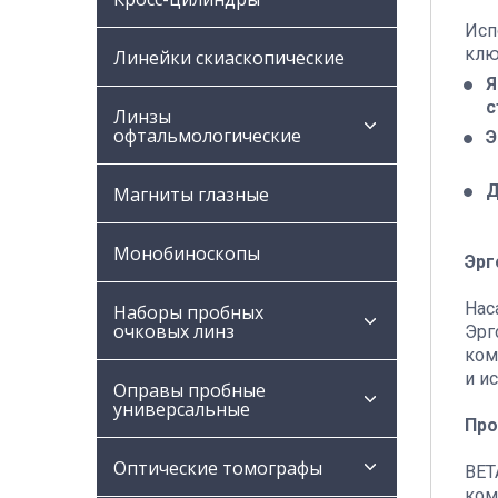
Исп
клю
Линейки скиаскопические
Я
с
Линзы
офтальмологические
Э
Д
Магниты глазные
Монобиноскопы
Эрг
Нас
Наборы пробных
очковых линз
Эрг
ком
и и
Оправы пробные
универсальные
Про
Оптические томографы
ВЕТ
ком