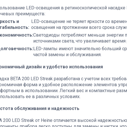
ользование LED-освещения в ретиноскопической насадке 
чевых преимуществ:
ркость и
LED-освещение не теряет яркости со времен
табильность:
освещения на протяжении всего срока служ
кономичность:
Светодиоды потребляют меньше энергии 
источниками света, что увеличивает время 
олговечность:
LED-лампы имеют значительно больший ср
частой замены и обслуживания.
ономичный дизайн и удобство использования
адка ВЕТА 200 LED Streak разработана с учетом всех треб
ономичная форма и удобное расположение элементов упр
фортным в использовании. Легкий вес и компактные разм
спользовать ее в различных условиях.
стота обслуживания и надежность
А 200 LED Streak от Heine отличается высокой надежностью
поненты прибора легко доступны для замены и чистки, что