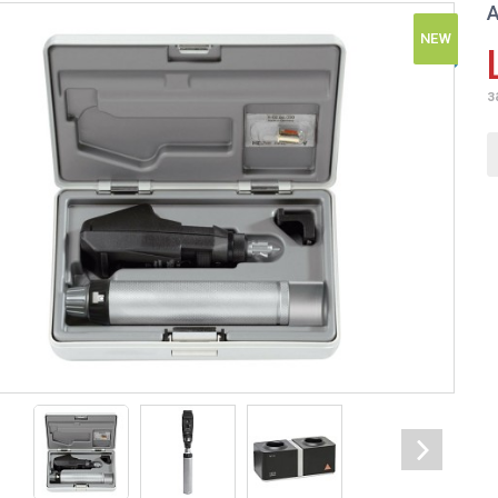
А
NEW
з