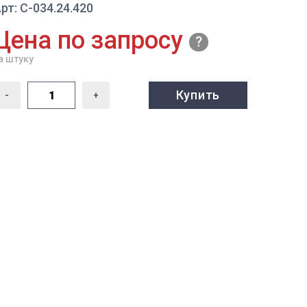
рт: С-034.24.420
Цена по запросу
а штуку
Купить
-
+