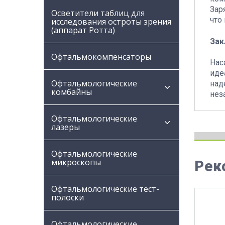
Зар
Осветители таблиц для
что
исследования остроты зрения
(аппарат Ротта)
Зак
Офтальмокомпенсаторы
Нас
иде
Офтальмологические
над
комбайны
нез
Офтальмологические
лазеры
Офтальмологические
микроскопы
Рек
Офтальмологические тест-
полоски
Офтальмологические