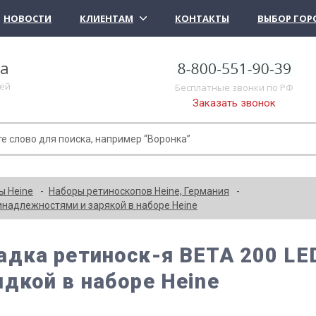
НОВОСТИ
КЛИЕНТАМ
КОНТАКТЫ
ВЫБОР ГОР
ка
лей
Бесплатные звонки по РФ
Заказать звонок
ы Heine
Наборы ретиноскопов Heine, Германия
инадлежностями и зарякой в наборе Heine
адка ретиноск-я ВЕТА 200 LED
ядкой в наборе Heine