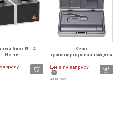
дный блок NT 4
Кейс
Heine
транспортировочный для
непрямых
офтальмологических
 запросу
Цена по запросу
наборов Heine
за штуку