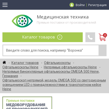
Войти
Регистрация
Медицинская техника
Прямые поставки от производителей
Каталог товаров
Каталог товаров
Офтальмоскопы
Офтальмоскопы Heine
Непрямые офтальмоскопы Heine
Непрямые бинокулярные офтальмоскопы OMEGA 500 Heine,
Германия
Офтальмоскоп непрямой, модель OMEGA 500 со светодиодным
освещением LED с принадлежностями в транспортном кейсе
Heine