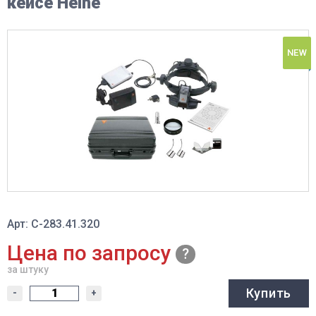
кейсе Heine
NEW
Арт: С-283.41.320
Цена по запросу
за штуку
Купить
-
+