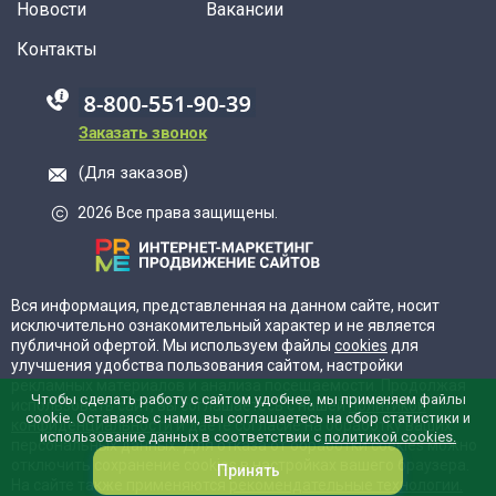
Новости
Вакансии
Контакты
88005555550
Заказать звонок
(Для заказов)
2026 Все права защищены.
Вся информация, представленная на данном сайте, носит
исключительно ознакомительный характер и не является
публичной офертой. Мы используем файлы
cookies
для
улучшения удобства пользования сайтом, настройки
рекламных материалов и анализа посещаемости. Продолжая
Чтобы сделать работу с сайтом удобнее, мы применяем файлы
использовать сайт, вы соглашаетесь с нашей
политикой
cookie. Оставаясь с нами, вы соглашаетесь на сбор статистики и
конфиденциальности
и даёте согласие на обработку ваших
использование данных в соответствии с
политикой cookies.
персональных данных. Для отказа от обработки cookies можно
отключить сохранение cookies в настройках вашего браузера.
Принять
На сайте также применяются
рекомендательные технологии.