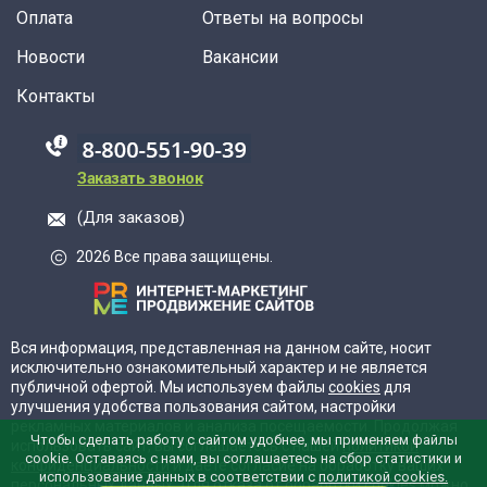
Оплата
Ответы на вопросы
Новости
Вакансии
Контакты
88005555550
Заказать звонок
(Для заказов)
2026 Все права защищены.
Вся информация, представленная на данном сайте, носит
исключительно ознакомительный характер и не является
публичной офертой. Мы используем файлы
cookies
для
улучшения удобства пользования сайтом, настройки
рекламных материалов и анализа посещаемости. Продолжая
Чтобы сделать работу с сайтом удобнее, мы применяем файлы
использовать сайт, вы соглашаетесь с нашей
политикой
cookie. Оставаясь с нами, вы соглашаетесь на сбор статистики и
конфиденциальности
и даёте согласие на обработку ваших
использование данных в соответствии с
политикой cookies.
персональных данных. Для отказа от обработки cookies можно