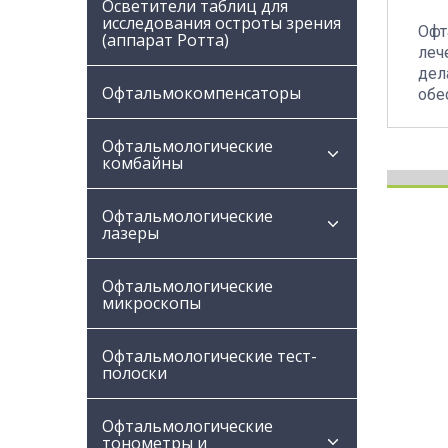
Осветители таблиц для
исследования остроты зрения
Офт
(аппарат Ротта)
леч
дел
Офтальмокомпенсаторы
обе
Офтальмологические
комбайны
Офтальмологические
лазеры
Офтальмологические
микроскопы
Офтальмологические тест-
полоски
Офтальмологические
тонометры и