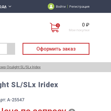
ОДА
Войти
Регистрация
0 ₽
Мои покупки
Оформить заказ
р Oculight SL/SLx Iridex
t SL/SLx Iridex
рт: А-25547