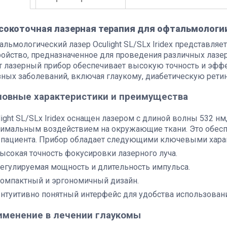
сокоточная лазерная терапия для офтальмологи
альмологический лазер Oculight SL/SLx Iridex представля
ройство, предназначенное для проведения различных лазе
т лазерный прибор обеспечивает высокую точность и эфф
зных заболеваний, включая глаукому, диабетическую ретин
новные характеристики и преимущества
light SL/SLx Iridex оснащен лазером с длиной волны 532 н
имальным воздействием на окружающие ткани. Это обесп
 пациента. Прибор обладает следующими ключевыми хара
ысокая точность фокусировки лазерного луча.
егулируемая мощность и длительность импульса.
омпактный и эргономичный дизайн.
нтуитивно понятный интерфейс для удобства использовани
именение в лечении глаукомы