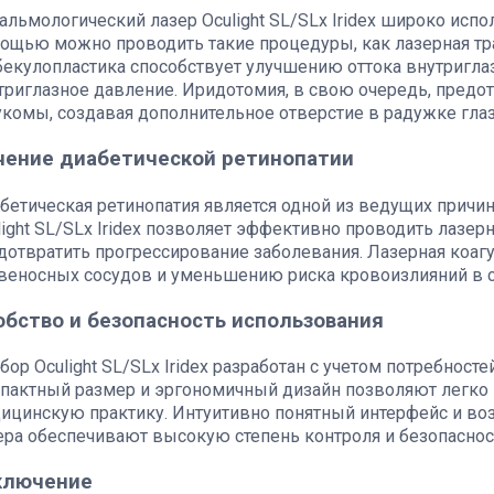
альмологический лазер Oculight SL/SLx Iridex широко испо
ощью можно проводить такие процедуры, как лазерная тр
бекулопластика способствует улучшению оттока внутриглаз
триглазное давление. Иридотомия, в свою очередь, предот
укомы, создавая дополнительное отверстие в радужке глаз
чение диабетической ретинопатии
бетическая ретинопатия является одной из ведущих причин
light SL/SLx Iridex позволяет эффективно проводить лазер
дотвратить прогрессирование заболевания. Лазерная коаг
веносных сосудов и уменьшению риска кровоизлияний в с
обство и безопасность использования
бор Oculight SL/SLx Iridex разработан с учетом потребностей
пактный размер и эргономичный дизайн позволяют легко 
ицинскую практику. Интуитивно понятный интерфейс и во
ера обеспечивают высокую степень контроля и безопаснос
ключение