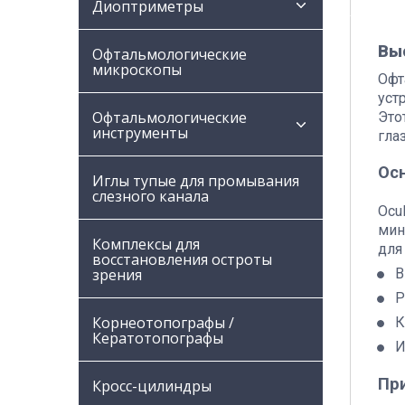
Диоптриметры
Вы
Офтальмологические
микроскопы
Офт
уст
Офтальмологические
Это
инструменты
гла
Ос
Иглы тупые для промывания
слезного канала
Ocu
мин
Комплексы для
для
восстановления остроты
В
зрения
Р
Корнеотопографы /
К
Кератотопографы
И
Пр
Кросс-цилиндры