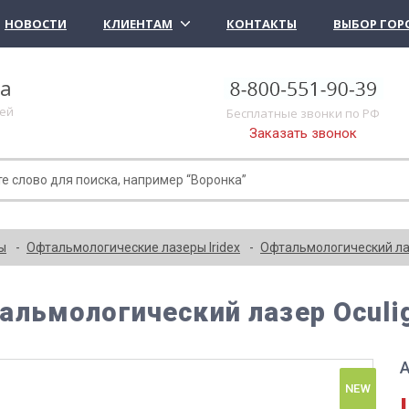
НОВОСТИ
КЛИЕНТАМ
КОНТАКТЫ
ВЫБОР ГОР
ка
лей
Бесплатные звонки по РФ
Заказать звонок
ы
Офтальмологические лазеры Iridex
Офтальмологический лазе
альмологический лазер Oculigh
А
NEW