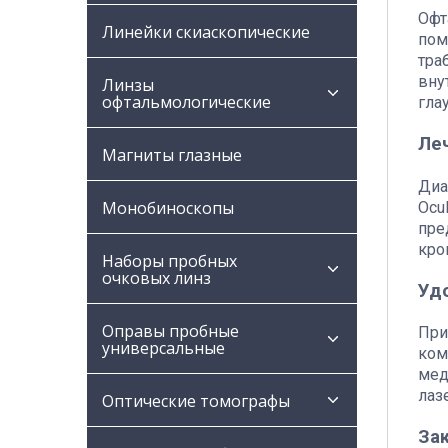
Офт
Линейки скиаскопические
пом
тра
вну
Линзы
офтальмологические
гла
Ле
Магниты глазные
Диа
Монобиноскопы
Ocu
пре
кро
Наборы пробных
очковых линз
Уд
Оправы пробные
При
универсальные
ком
мед
лаз
Оптические томографы
За