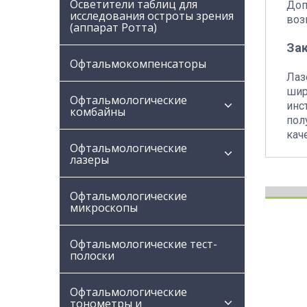
Осветители таблиц для
Доп
исследования остроты зрения
воз
(аппарат Ротта)
За
Офтальмокомпенсаторы
Лаз
шир
Офтальмологические
инс
комбайны
пол
кач
Офтальмологические
лазеры
Офтальмологические
микроскопы
Офтальмологические тест-
полоски
Офтальмологические
тонометры и