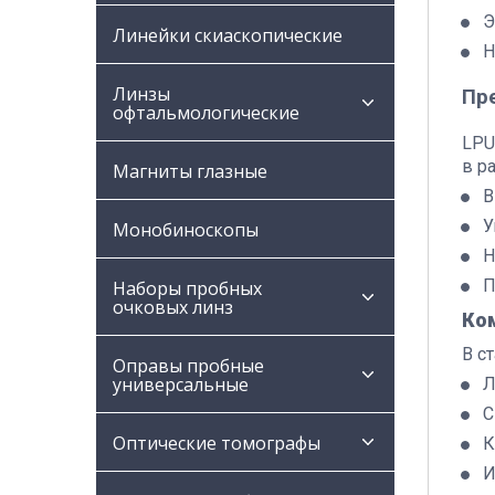
Э
Линейки скиаскопические
Н
Линзы
Пр
офтальмологические
LPU
в р
Магниты глазные
В
У
Монобиноскопы
Н
П
Наборы пробных
очковых линз
Ко
В с
Оправы пробные
универсальные
Л
С
Оптические томографы
К
И