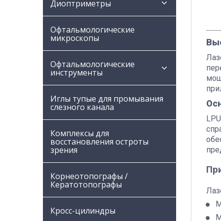
Диоптриметры
Офтальмологические
микроскопы
Вы
Лаз
Офтальмологические
пер
инструменты
мощ
при
Иглы тупые для промывания
Осн
слезного канала
LPU
спр
Комплексы для
обе
восстановления остроты
зрения
пре
Пр
Корнеотопографы /
Кератотопографы
Лаз
М
Кросс-цилиндры
М