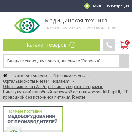
Войти
Регистрация
Медицинская техника
Прямые поставки от производителей
Каталог товаров
Каталог товаров
Офтальмоскопы
Офтальмоскопы Riester, Германия
Офтальмоскопы All Pupil II бинокулярные непрямые
Бинокулярный налобный непрямой офтальмоскоп All Pupil II, LED
проводной без источника питания, Riester