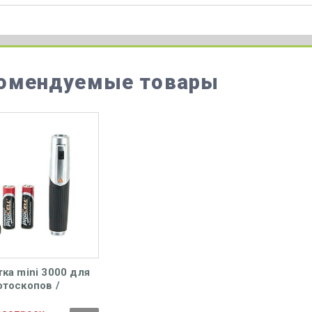
омендуемые товары
ка mini 3000 для
отоскопов /
ьмоскопов Heine