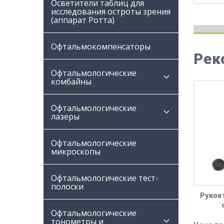
Осветители таблиц для
исследования остроты зрения
(аппарат Ротта)
Офтальмокомпенсаторы
Рек
Офтальмологические
комбайны
Офтальмологические
лазеры
Офтальмологические
микроскопы
Офтальмологические тест-
полоски
Рукоят
Офтальмологические
офтал
тонометры и