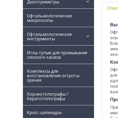
Диоптриметры
Опис
Офтальмологические
микроскопы
Вы
Офт
Офтальмологические
осв
инструменты
Бла
мин
Иглы тупые для промывания
эко
слезного канала
Ко
Офт
Комплексы для
восстановления остроты
для
зрения
удо
поз
вые
Корнеотопографы /
Кератотопографы
Про
При
Кросс-цилиндры
мак