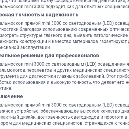
тро, что позволяет врачу сосредоточиться на диагностике, 
альмоскоп mini 3000 подходит как для опытных специалист
сокая точность и надежность
альмоскоп прямой mini 3000 со светодиодным (LED) осве
гностики благодаря использованию современных оптически
смотреть структуры глазного дна, выявить патологические
ежность конструкции и качество материалов гарантируют 
енсивной эксплуатации.
еальное решение для профессионалов
альмоскоп mini 3000 со светодиодным (LED) освещением 
альмологов, терапевтов и других медицинских специалист
трумента для диагностики глазных заболеваний. Этот приб
бство использования и высокую точность, что делает ег
ктике.
ключение
альмоскоп прямой mini 3000 со светодиодным (LED) осве
ежное устройство, обеспечивающее высокое качество диаг
пактный дизайн, долговечность светодиодов и простота в
ором для медицинских специалистов, стремящихся к точно