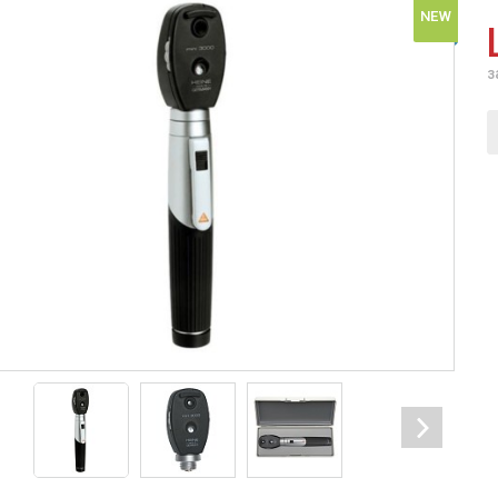
NEW
з