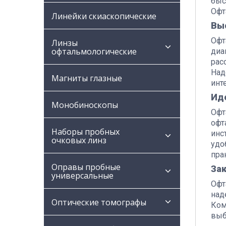
быс
Офт
Линейки скиаскопические
Вы
Офт
Линзы
офтальмологические
диа
рас
Над
Магниты глазные
инт
Ид
Монобиноскопы
Офт
офт
Наборы пробных
инс
очковых линз
удо
пра
Оправы пробные
За
универсальные
Офт
над
Оптические томографы
Ком
выб