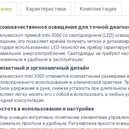
ание
Характеристики
Комплектация
сококачественное освещение для точной диагно
альмоскоп прямой mini 3000 со светодиодным (LED) осве
ещение, что позволяет врачам получать четкое и детализи
годаря использованию LED-технологии, прибор гарантируе
имальное энергопотребление. Светодиоды не требуют част
номичным и удобным в эксплуатации.
мпактный и эргономичный дизайн
альмоскоп mini 3000 отличается компактными размерами и
 повседневного использования в клинической практике. 
бное удержание в руке, снижая усталость при длительном 
воляет легко носить его с собой и использовать в любых ус
здная консультация.
стота в использовании и настройке
бор оснащен интуитивно понятными элементами управления
симально простым и удобным. Регулировка яркости освещ