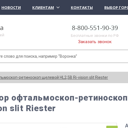
НОВОСТИ
КЛИЕНТАМ
КОНТАКТЫ
ВЫБОР ГОР
ка
лей
Бесплатные звонки по РФ
Заказать звонок
ьмоскоп-ретиноскоп щелевой HL2,5В Ri-vision slit Riester
ор офтальмоскоп-ретиноскоп
on slit Riester
А