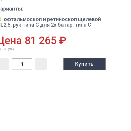
Варианты:
офтальмоскоп и ретиноскоп щелевой
L2,5, рук типа С для 2х батар. типа С
Цена 81 265 ₽
а штуку
Купить
-
+