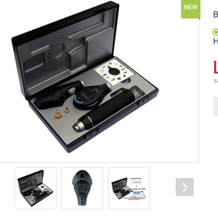
NEW
H
з