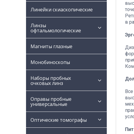
выс
Линейки скиаскопические
точ
Рет
в р
Линзы
офтальмологические
Эрг
Магниты глазные
Диз
фор
при
Монобиноскопы
Ком
Наборы пробных
Дол
очковых линз
Все
выс
Оправы пробные
универсальные
мех
пра
усл
Оптические томографы
Пит