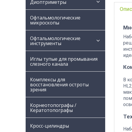
Диоптриметры
Опис
Офтальмологические
микроскопы
Мн
Наб
Офтальмологические
реш
инструменты
инс
иде
Иглы тупые для промывания
слезного канала
Ко
Комплексы для
В к
восстановления остроты
HL2
зрения
мак
пом
осв
Корнеотопографы /
Кератотопографы
Те
Кросс-цилиндры
Наб