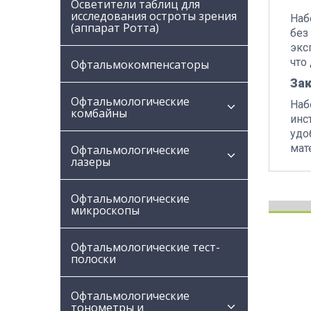
Осветители таблиц для
исследования остроты зрения
Наб
(аппарат Ротта)
без
экс
что
Офтальмокомпенсаторы
За
Офтальмологические
Наб
комбайны
инс
удо
мат
Офтальмологические
лазеры
Офтальмологические
микроскопы
Офтальмологические тест-
полоски
Офтальмологические
тонометры и