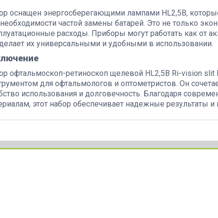
ор оснащен энергосберегающими лампами HL2,5В, которы
 необходимости частой замены батарей. Это не только экон
плуатационные расходы. Приборы могут работать как от акк
 делает их универсальными и удобными в использовании.
ключение
ор офтальмоскоп-ретиноскоп щелевой HL2,5В Ri-vision slit
трументом для офтальмологов и оптометристов. Он сочетае
бство использования и долговечность. Благодаря соврем
ериалам, этот набор обеспечивает надежные результаты и