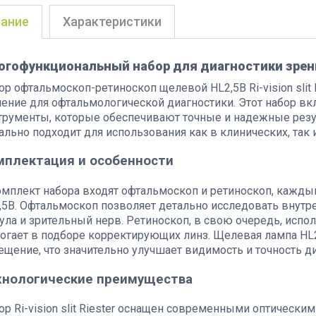
ание
Характеристики
огофункциональный набор для диагностики зрен
ор офтальмоскоп-ретиноскоп щелевой HL2,5В Ri-vision slit
ение для офтальмологической диагностики. Этот набор в
трументы, которые обеспечивают точные и надежные резул
ально подходит для использования как в клинических, так 
мплектация и особенности
омплект набора входят офтальмоскоп и ретиноскоп, кажд
,5В. Офтальмоскоп позволяет детально исследовать внутрен
ула и зрительный нерв. Ретиноскоп, в свою очередь, испол
огает в подборе корректирующих линз. Щелевая лампа HL
ещение, что значительно улучшает видимость и точность ди
хнологические преимущества
ор Ri-vision slit Riester оснащен современными оптическ