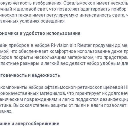
окую четкость изображения. Офтальмоскоп имеет нескол
ечный и щелевой свет, что позволяет адаптировать прибор
иноскоп также имеет регулируемую интенсивность света, 
азличных условиях освещения.
ономика и удобство использования
айн приборов в наборе Ri-vision slit Riester продуман до 
мой, что обеспечивает комфортное использование даже п
боров покрыты нескользящим материалом, что предотвращ
пактные размеры и легкий вес делают набор удобным для
говечность и надежность
 компоненты набора офтальмоскоп-ретиноскоп щелевой HL2,5
ококачественных материалов, что гарантирует их долгове
аническим повреждениям и легко поддаются дезинфекции
ктике. Высокая степень защиты от пыли и влаги позволяет
овиях.
ание и энергосбережение