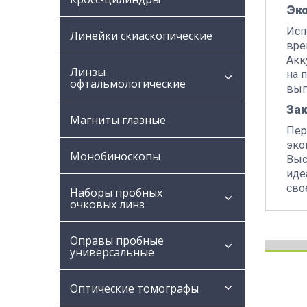
Эк
Исп
Линейки скиаскопические
вре
Акк
Линзы
на 
офтальмологические
выг
За
Магниты глазные
Пер
эко
Монобиноскопы
Выс
иде
сво
Наборы пробных
очковых линз
Оправы пробные
универсальные
Оптические томографы