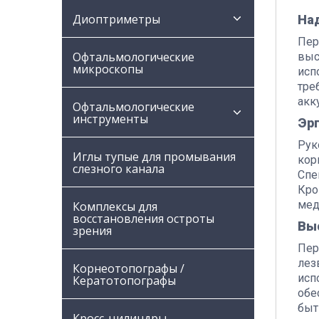
Диоптриметры
На
Пер
Офтальмологические
выс
микроскопы
исп
тре
акк
Офтальмологические
инструменты
Эр
Рук
Иглы тупые для промывания
кор
слезного канала
Спе
Кро
мед
Комплексы для
восстановления остроты
Вы
зрения
Пер
лез
Корнеотопографы /
исп
Кератотопографы
обе
быт
Кросс-цилиндры