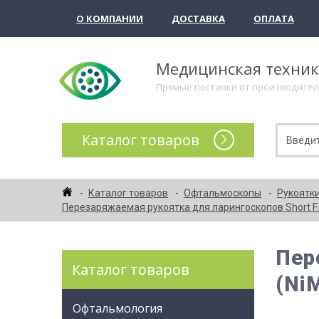
О КОМПАНИИ
ДОСТАВКА
ОПЛАТА
Медицинская техни
Прямые поставки от производите
Каталог товаров
Каталог товаров
Офтальмоскопы
Рукоятки
Перезаряжаемая рукоятка для ларингоскопов Short F.O
Пер
Каталог товаров
(Ni
Офтальмология