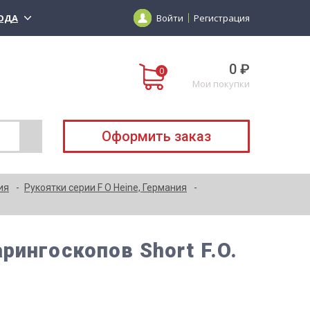
ОДА
Войти
Регистрация
0 ₽
Мои покупки
Оформить заказ
ия
Рукоятки серии F O Heine, Германия
ингоскопов Short F.O.