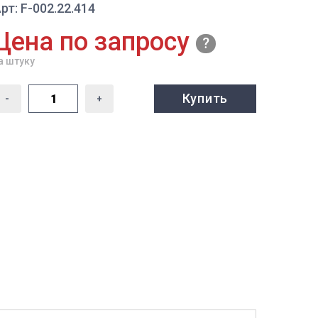
рт: F-002.22.414
Цена по запросу
а штуку
Купить
-
+