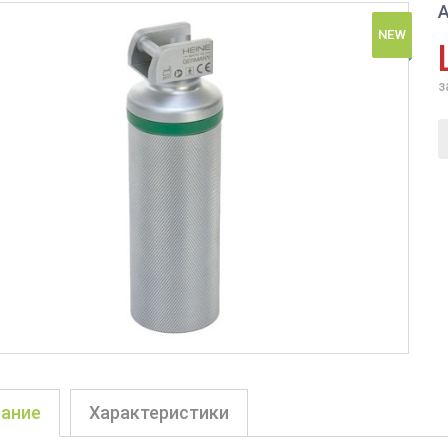
А
NEW
з
ание
Характеристики