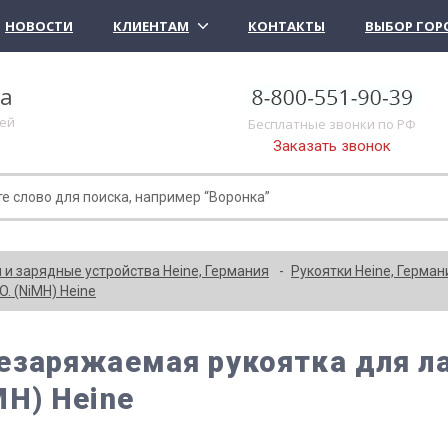
НОВОСТИ
КЛИЕНТАМ
КОНТАКТЫ
ВЫБОР ГОР
ка
лей
Бесплатные звонки по РФ
Заказать звонок
 и зарядные устройства Heine, Германия
Рукоятки Heine, Герман
. (NiMH) Heine
езаряжаемая рукоятка для лар
MH) Heine