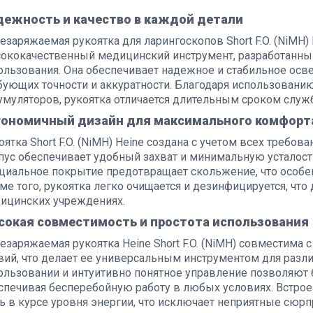
дежность и качество в каждой детали
езаряжаемая рукоятка для ларингоскопов Short F.O. (NiMH)
ококачественный медицинский инструмент, разработанны
ользования. Она обеспечивает надежное и стабильное осве
бующих точности и аккуратности. Благодаря использовани
умуляторов, рукоятка отличается длительным сроком слу
гономичный дизайн для максимального комфорт
оятка Short F.O. (NiMH) Heine создана с учетом всех требо
пус обеспечивает удобный захват и минимальную усталост
циальное покрытие предотвращает скольжение, что особе
ме того, рукоятка легко очищается и дезинфицируется, что
ицинских учреждениях.
сокая совместимость и простота использования
езаряжаемая рукоятка Heine Short F.O. (NiMH) совместима
вий, что делает ее универсальным инструментом для разл
ользовании и интуитивно понятное управление позволяют 
спечивая бесперебойную работу в любых условиях. Встрое
ь в курсе уровня энергии, что исключает неприятные сюр