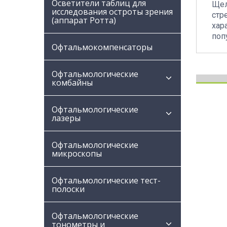
Осветители таблиц для
Щел
исследования остроты зрения
стр
(аппарат Ротта)
хар
поп
Офтальмокомпенсаторы
Офтальмологические
комбайны
Офтальмологические
лазеры
Офтальмологические
микроскопы
Офтальмологические тест-
полоски
Офтальмологические
тонометры и