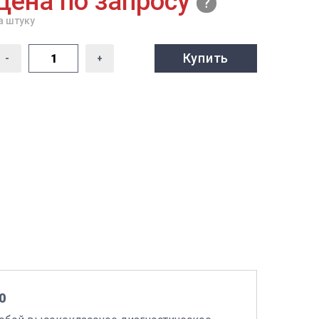
Цена по запросу
а штуку
Купить
-
+
0