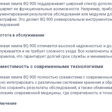
евая лампа BQ 900 поддерживает широкий спектр дополни
ширяет ее функциональные возможности. Например, приб
ументирования результатов обследования или модулем д
иографии. Это делает BQ 900 универсальным инструменто
ледований.
стота в обслуживании
евая лампа BQ 900 отличается высокой надежностью и до
луживается и не требует сложного ухода. Все компонент
ериалов, что гарантирует долгий срок службы и минималь
вместимость с современными технологиями
евая лампа BQ 900 полностью совместима с современны
но интегрировать с различными системами хранения и обр
бно сохранять результаты обследований, а также обменива
словиях современной медицины, где оперативность и точн
лючение