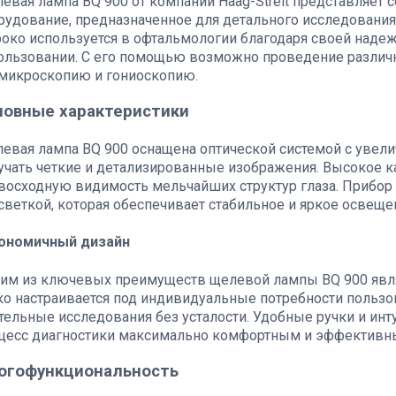
евая лампа BQ 900 от компании Haag-Streit представляет
рудование, предназначенное для детального исследования 
око используется в офтальмологии благодаря своей надежн
ользовании. С его помощью возможно проведение различн
микроскопию и гониоскопию.
новные характеристики
евая лампа BQ 900 оснащена оптической системой с увеличе
учать четкие и детализированные изображения. Высокое к
восходную видимость мельчайших структур глаза. Прибор
светкой, которая обеспечивает стабильное и яркое освеще
ономичный дизайн
им из ключевых преимуществ щелевой лампы BQ 900 явля
ко настраивается под индивидуальные потребности пользов
тельные исследования без усталости. Удобные ручки и ин
цесс диагностики максимально комфортным и эффективн
огофункциональность