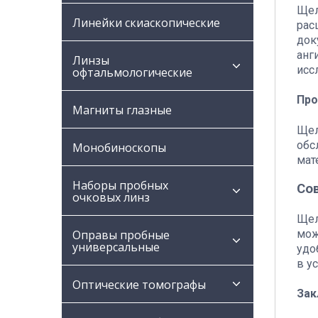
Щел
Линейки скиаскопические
рас
док
анг
Линзы
исс
офтальмологические
Про
Магниты глазные
Щел
обс
Монобиноскопы
мат
Наборы пробных
Со
очковых линз
Щел
мож
Оправы пробные
универсальные
удо
в у
Оптические томографы
Зак