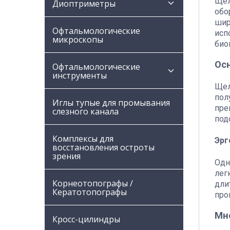
Щел
Диоптриметры
обо
шир
Офтальмологические
исп
микроскопы
био
Ос
Офтальмологические
инструменты
Щел
пол
Иглы тупые для промывания
пре
слезного канала
под
Комплексы для
Эрг
восстановления остроты
зрения
Одн
лег
Корнеотопографы /
дли
Кератотопографы
про
Мн
Кросс-цилиндры