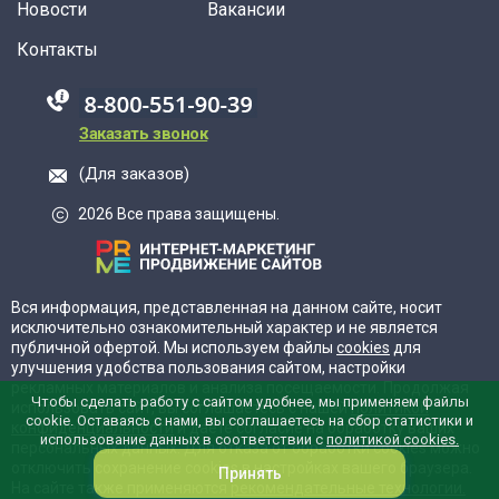
Новости
Вакансии
Контакты
88005555550
Заказать звонок
(Для заказов)
2026 Все права защищены.
Вся информация, представленная на данном сайте, носит
исключительно ознакомительный характер и не является
публичной офертой. Мы используем файлы
cookies
для
улучшения удобства пользования сайтом, настройки
рекламных материалов и анализа посещаемости. Продолжая
Чтобы сделать работу с сайтом удобнее, мы применяем файлы
использовать сайт, вы соглашаетесь с нашей
политикой
cookie. Оставаясь с нами, вы соглашаетесь на сбор статистики и
конфиденциальности
и даёте согласие на обработку ваших
использование данных в соответствии с
политикой cookies.
персональных данных. Для отказа от обработки cookies можно
отключить сохранение cookies в настройках вашего браузера.
Принять
На сайте также применяются
рекомендательные технологии.